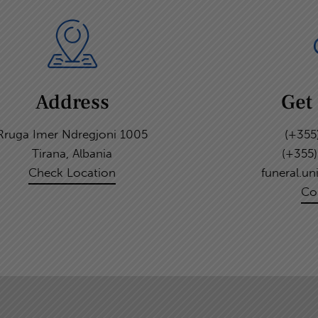
Address
Get
Rruga Imer Ndregjoni 1005
(+355
Tirana, Albania
(+355
Check Location
funeral.u
Co