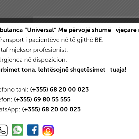
lanca “Universal” Me përvojë shumë vjeçare 
ransport i pacientëve në të gjithë BE.
CONTACT US
Have Ques
taf mjeksor profesionist.
rgjenca në dispozicion.
Get in touc
bimet tona, lehtësojnë shqetësimet
,,
tuaja!
fono tani:
(+355) 68 20 00 023
efon:
(+355) 69 80 55 555
atsApp:
(+355) 68 20 00 023