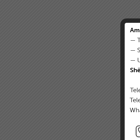
Ambu
,,
— T
,,
— S
,,
— U
Shër
Tele
,,
Tel
,,
Wh