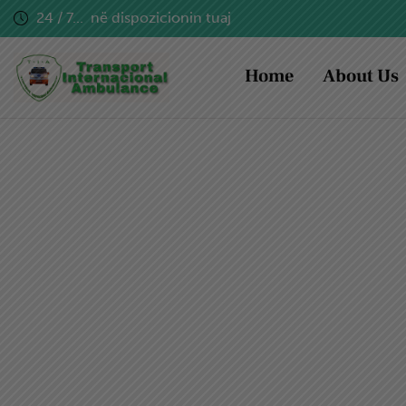
24 / 7...
në dispozicionin tuaj
Home
About Us