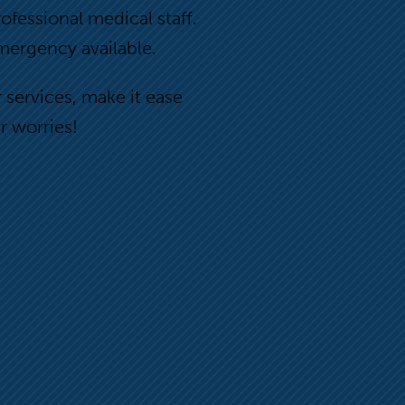
rofessional medical staff.
mergency available.
 services
,
make
it
ease
r
worri
es!