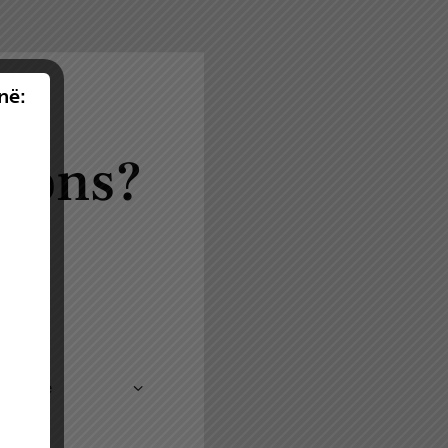
në:
tions?
h!