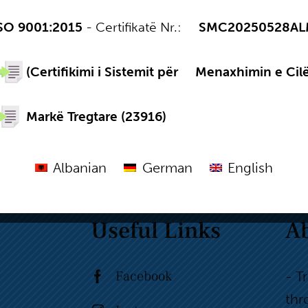
SO 9001:2015
- Certifikatë Nr.:
,,,,
SMC20250528AL
(Certifikimi i Sistemit për
,,,,
Menaxhimin e Cilë
Markë Tregtare (23916)
Albanian
German
English
Useful Links
A
Facebook
- T
thr