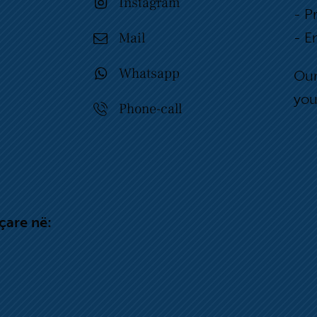
Instagram
- P
Mail
- E
Whatsapp
Our
yo
u
Phone-call
çare në: