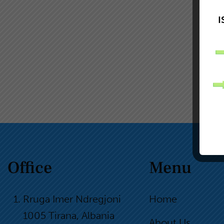
I
Office
Menu
Rruga Imer Ndregjoni
Home
1005 Tirana, Albania
About Us