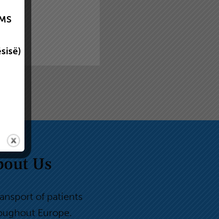
MS
sisë)
bout Us
ransport of patients
oughout Europe.